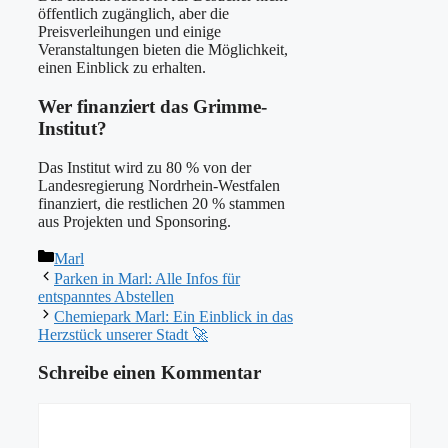
öffentlich zugänglich, aber die
Preisverleihungen und einige
Veranstaltungen bieten die Möglichkeit,
einen Einblick zu erhalten.
Wer finanziert das Grimme-
Institut?
Das Institut wird zu 80 % von der
Landesregierung Nordrhein-Westfalen
finanziert, die restlichen 20 % stammen
aus Projekten und Sponsoring.
Kategorien
Marl
Parken in Marl: Alle Infos für
entspanntes Abstellen
Chemiepark Marl: Ein Einblick in das
Herzstück unserer Stadt 🚀
Schreibe einen Kommentar
Kommentar