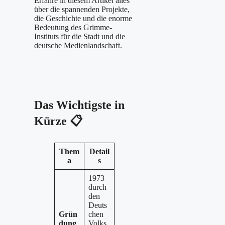
Erfahre in diesem Artikel alles
über die spannenden Projekte,
die Geschichte und die enorme
Bedeutung des Grimme-
Instituts für die Stadt und die
deutsche Medienlandschaft.
Das Wichtigste in
Kürze
📋
Them
Detail
a
s
1973
durch
den
Deuts
Grün
chen
dung
Volks