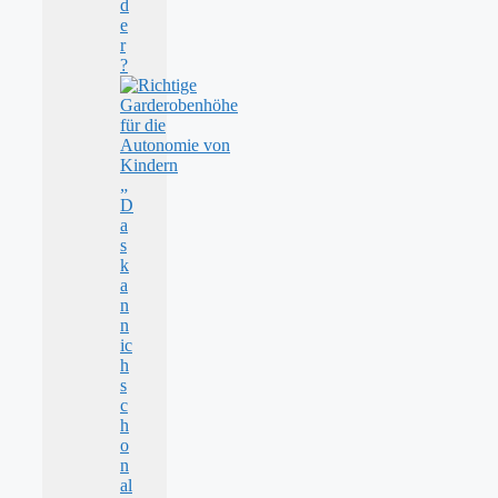
d
e
r
?
„
D
a
s
k
a
n
n
ic
h
s
c
h
o
n
al