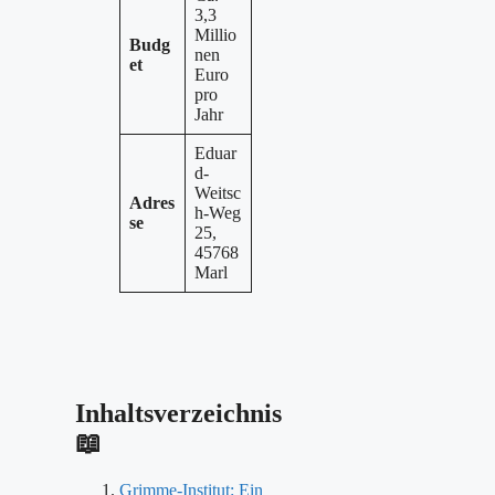
3,3
Millio
Budg
nen
et
Euro
pro
Jahr
Eduar
d-
Weitsc
Adres
h-Weg
se
25,
45768
Marl
Inhaltsverzeichnis
📖
Grimme-Institut: Ein