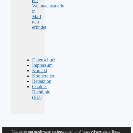
ein
Weihnachtsmarkt
in
Marl
neu
erfindet
Datenschutz
Impressum
Kontakt
Kooperation
Redaktion
Cookie-
Richtlinie
(EU)
*Ich setze auf modernste Technologien und nutze KI-gestützte Tools