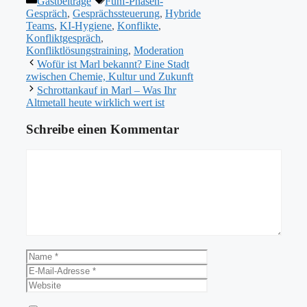
Gastbeiträge
Fünf-Phasen-
Gespräch
,
Gesprächssteuerung
,
Hybride
Teams
,
KI-Hygiene
,
Konflikte
,
Konfliktgespräch
,
Konfliktlösungstraining
,
Moderation
Wofür ist Marl bekannt? Eine Stadt
zwischen Chemie, Kultur und Zukunft
Schrottankauf in Marl – Was Ihr
Altmetall heute wirklich wert ist
Schreibe einen Kommentar
Kommentar
Name
E-
Mail-
Website
Adresse