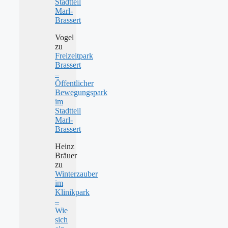
Stadtteil
Marl-
Brassert
Vogel
zu
Freizeitpark
Brassert
–
Öffentlicher
Bewegungspark
im
Stadtteil
Marl-
Brassert
Heinz
Bräuer
zu
Winterzauber
im
Klinikpark
–
Wie
sich