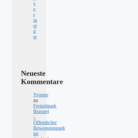
v
e
r
m
ei
d
et
Neueste
Kommentare
Yvonne
zu
Freizeitpark
Brassert
–
Öffentlicher
Bewegungspark
im