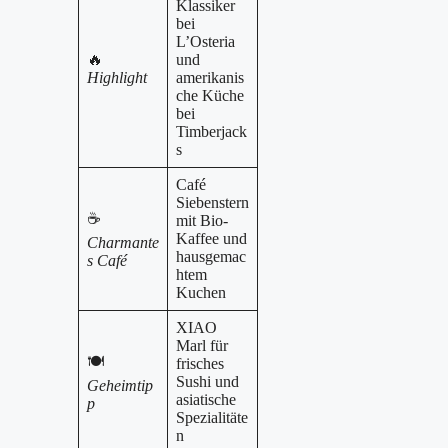
Klassiker
bei
L’Osteria
🔥
und
Highlight
amerikanis
che Küche
bei
Timberjack
s
Café
Siebenstern
☕
mit Bio-
Kaffee und
Charmante
hausgemac
s Café
htem
Kuchen
XIAO
Marl für
🍽️
frisches
Sushi und
Geheimtip
asiatische
p
Spezialitäte
n