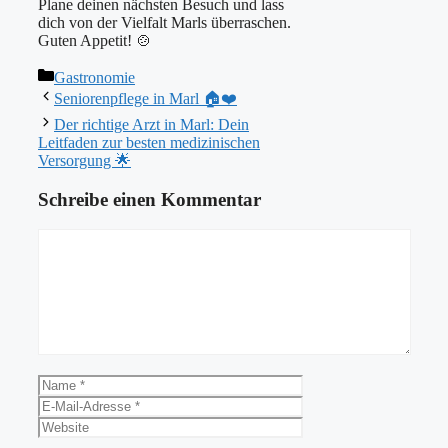
Plane deinen nächsten Besuch und lass
dich von der Vielfalt Marls überraschen.
Guten Appetit! 🍲
Kategorien
Gastronomie
Seniorenpflege in Marl 🏠❤️
Der richtige Arzt in Marl: Dein
Leitfaden zur besten medizinischen
Versorgung 🌟
Schreibe einen Kommentar
Kommentar
Name
E-
Mail-
Website
Adresse