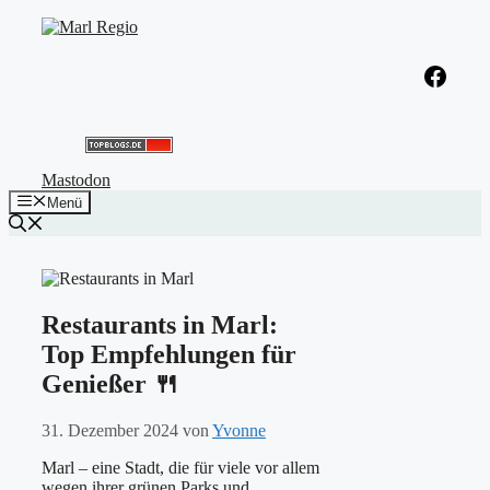
Zum
Inhalt
springen
Facebook
Mastodon
Menü
Restaurants in Marl:
Top Empfehlungen für
Genießer 🍴
31. Dezember 2024
von
Yvonne
Marl – eine Stadt, die für viele vor allem
wegen ihrer grünen Parks und