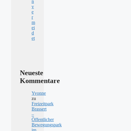
n
v
e
r
m
ei
d
et
Neueste
Kommentare
Yvonne
zu
Freizeitpark
Brassert
–
Öffentlicher
Bewegungspark
im