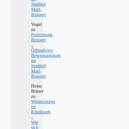
Stadtteil
Marl-
Brassert
Vogel
zu
Freizeitpark
Brassert
–
Öffentlicher
Bewegungspark
im
Stadtteil
Marl-
Brassert
Heinz
Bräuer
zu
Winterzauber
im
Klinikpark
–
Wie
sich