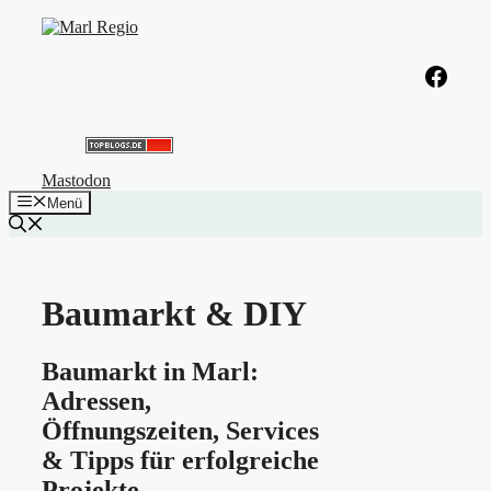
Zum
Inhalt
springen
Facebook
Mastodon
Menü
Baumarkt & DIY
Baumarkt in Marl:
Adressen,
Öffnungszeiten, Services
& Tipps für erfolgreiche
Projekte