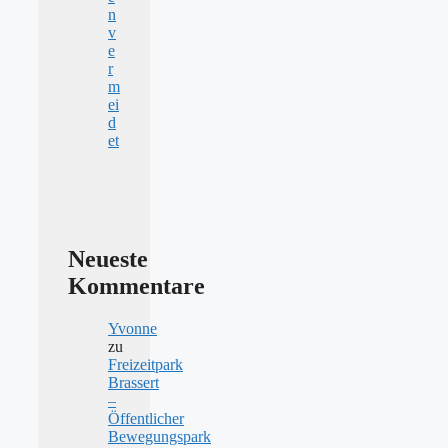
n
v
e
r
m
ei
d
et
Neueste
Kommentare
Yvonne
zu
Freizeitpark
Brassert
–
Öffentlicher
Bewegungspark