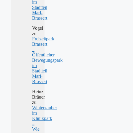
im
Stadtteil
Marl-
Brassert
Vogel
zu
Freizeitpark
Brassert
–
Öffentlicher
Bewegungspark
im
Stadtteil
Marl-
Brassert
Heinz
Bräuer
zu
Winterzauber
im
Klinikpark
–
Wie