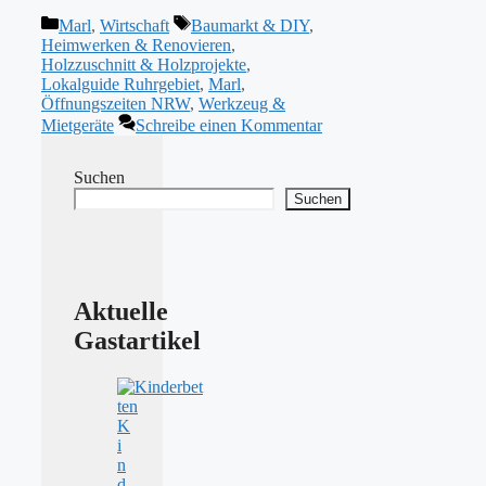
Kategorien
Schlagwörter
Marl
,
Wirtschaft
Baumarkt & DIY
,
Heimwerken & Renovieren
,
Holzzuschnitt & Holzprojekte
,
Lokalguide Ruhrgebiet
,
Marl
,
Öffnungszeiten NRW
,
Werkzeug &
Mietgeräte
Schreibe einen Kommentar
Suchen
Suchen
Aktuelle
Gastartikel
K
i
n
d