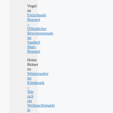
Vogel
zu
Freizeitpark
Brassert
–
Öffentlicher
Bewegungspark
im
Stadtteil
Marl-
Brassert
Heinz
Bräuer
zu
Winterzauber
im
Klinikpark
–
Wie
sich
ein
Weihnachtsmarkt
in