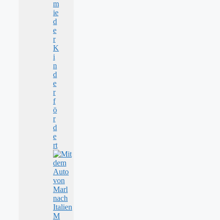
m
ie
d
e
r
K
i
n
d
e
r
f
ö
r
d
e
rt
M