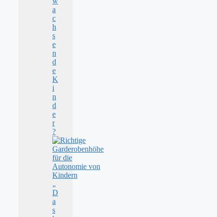
w
a
c
h
s
e
n
d
e
K
i
n
d
e
r
?
„
D
a
s