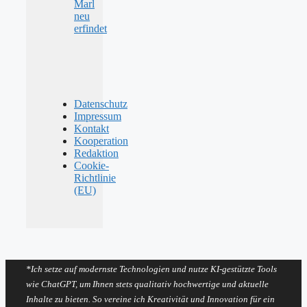
Marl
neu
erfindet
Datenschutz
Impressum
Kontakt
Kooperation
Redaktion
Cookie-
Richtlinie
(EU)
*Ich setze auf modernste Technologien und nutze KI-gestützte Tools
wie ChatGPT, um Ihnen stets qualitativ hochwertige und aktuelle
Inhalte zu bieten. So vereine ich Kreativität und Innovation für ein