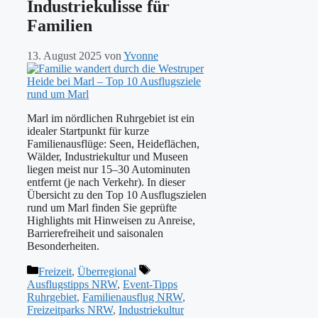
Industriekulisse für
Familien
13. August 2025
von
Yvonne
Marl im nördlichen Ruhrgebiet ist ein
idealer Startpunkt für kurze
Familienausflüge: Seen, Heideflächen,
Wälder, Industriekultur und Museen
liegen meist nur 15–30 Autominuten
entfernt (je nach Verkehr). In dieser
Übersicht zu den Top 10 Ausflugszielen
rund um Marl finden Sie geprüfte
Highlights mit Hinweisen zu Anreise,
Barrierefreiheit und saisonalen
Besonderheiten.
Kategorien
Schlagwörter
Freizeit
,
Überregional
Ausflugstipps NRW
,
Event-Tipps
Ruhrgebiet
,
Familienausflug NRW
,
Freizeitparks NRW
,
Industriekultur