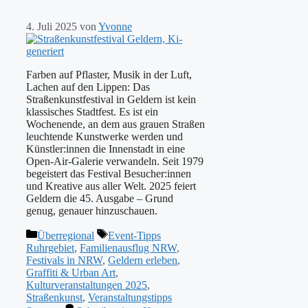
4. Juli 2025
von
Yvonne
Farben auf Pflaster, Musik in der Luft,
Lachen auf den Lippen: Das
Straßenkunstfestival in Geldern ist kein
klassisches Stadtfest. Es ist ein
Wochenende, an dem aus grauen Straßen
leuchtende Kunstwerke werden und
Künstler:innen die Innenstadt in eine
Open-Air-Galerie verwandeln. Seit 1979
begeistert das Festival Besucher:innen
und Kreative aus aller Welt. 2025 feiert
Geldern die 45. Ausgabe – Grund
genug, genauer hinzuschauen.
Kategorien
Schlagwörter
Überregional
Event-Tipps
Ruhrgebiet
,
Familienausflug NRW
,
Festivals in NRW
,
Geldern erleben
,
Graffiti & Urban Art
,
Kulturveranstaltungen 2025
,
Straßenkunst
,
Veranstaltungstipps