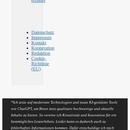
erfindet
Datenschutz
Impressum
Kontakt
Kooperation
Redaktion
Cookie-
Richtlinie
(EU)
*Ich setze auf modernste Technologien und nutze KI-gestützte Tools
wie ChatGPT, um Ihnen stets qualitativ hochwertige und aktuelle
Inhalte zu bieten. So vereine ich Kreativität und Innovation für ein
bestmögliches Leseerlebnis. Leider kann es dadurch auch zu
fehlerhaften Informationen kommen. Dafür entschuldige ich mich