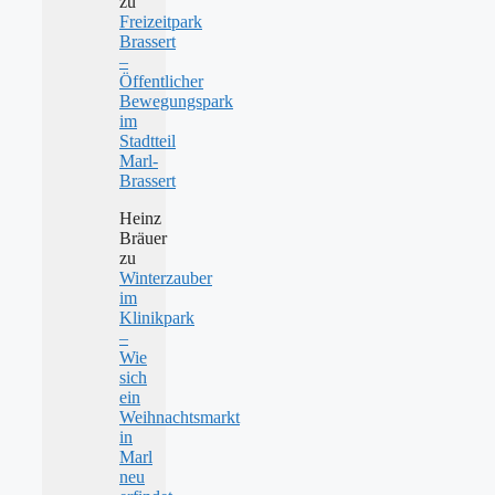
zu
Freizeitpark
Brassert
–
Öffentlicher
Bewegungspark
im
Stadtteil
Marl-
Brassert
Heinz
Bräuer
zu
Winterzauber
im
Klinikpark
–
Wie
sich
ein
Weihnachtsmarkt
in
Marl
neu