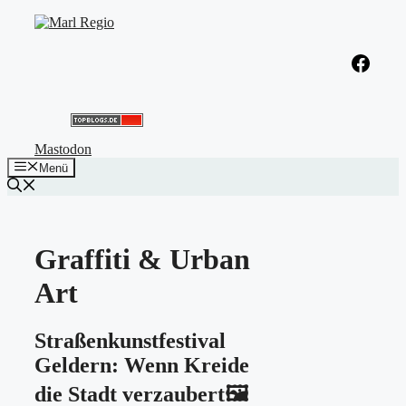
Zum
Inhalt
springen
Facebook
Mastodon
Menü
Graffiti & Urban
Art
Straßenkunstfestival
Geldern: Wenn Kreide
die Stadt verzaubert🖼️