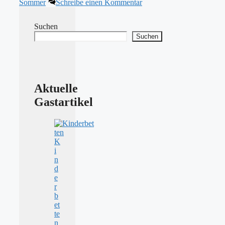
Sommer
Schreibe einen Kommentar
Suchen
Suchen
Aktuelle
Gastartikel
K
i
n
d
e
r
b
et
te
n