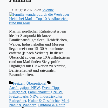
13. August 2025
von
Yvonne
Marl im nördlichen Ruhrgebiet ist ein
idealer Startpunkt für kurze
Familienausflüge: Seen, Heideflächen,
Wälder, Industriekultur und Museen
liegen meist nur 15–30 Autominuten
entfernt (je nach Verkehr). In dieser
Übersicht zu den Top 10 Ausflugszielen
rund um Marl finden Sie geprüfte
Highlights mit Hinweisen zu Anreise,
Barrierefreiheit und saisonalen
Besonderheiten.
Kategorien
Schlagwörter
Freizeit
,
Überregional
Ausflugstipps NRW
,
Event-Tipps
Ruhrgebiet
,
Familienausflug NRW
,
Freizeitparks NRW
,
Industriekultur
Ruhrgebiet
,
Kultur & Geschichte
,
Marl
,
Natur & Wandern
,
Outdoor & Natur