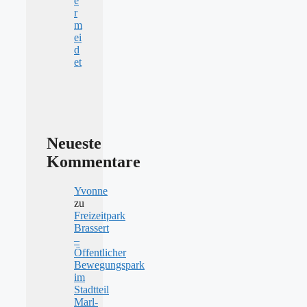
e
r
m
ei
d
et
Neueste
Kommentare
Yvonne
zu
Freizeitpark
Brassert
–
Öffentlicher
Bewegungspark
im
Stadtteil
Marl-