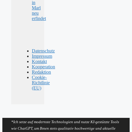
in
Marl
neu
erfindet
Datenschutz
Impressum
Kontakt
Kooperation
Redaktion
Cookie-
Richtlinie
(EU)
*Ich setze auf modernste Technologien und nutze KI-gestützte Tools
wie ChatGPT, um Ihnen stets qualitativ hochwertige und aktuelle