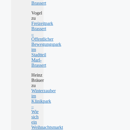
Brassert
Vogel
zu
Freizeitpark
Brassert
–
Öffentlicher
Bewegungspark
im
Stadtteil
Marl-
Brassert
Heinz
Bräuer
zu
Winterzauber
im
Klinikpark
–
Wie
sich
ein
Weihnachtsmarkt