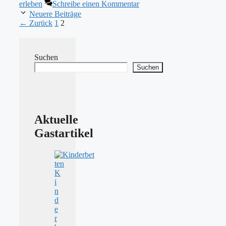
erleben
Schreibe einen Kommentar
Neuere Beiträge
Seite
Seite
←
Zurück
1
2
Suchen
Suchen
Aktuelle
Gastartikel
K
i
n
d
e
r