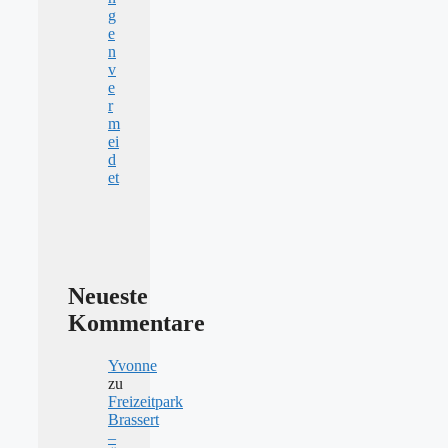
g
e
n
v
e
r
m
ei
d
et
Neueste
Kommentare
Yvonne
zu
Freizeitpark
Brassert
–