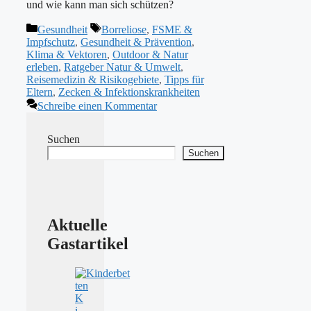
und wie kann man sich schützen?
Kategorien
Schlagwörter
Gesundheit
Borreliose
,
FSME &
Impfschutz
,
Gesundheit & Prävention
,
Klima & Vektoren
,
Outdoor & Natur
erleben
,
Ratgeber Natur & Umwelt
,
Reisemedizin & Risikogebiete
,
Tipps für
Eltern
,
Zecken & Infektionskrankheiten
Schreibe einen Kommentar
Suchen
Suchen
Aktuelle
Gastartikel
K
i