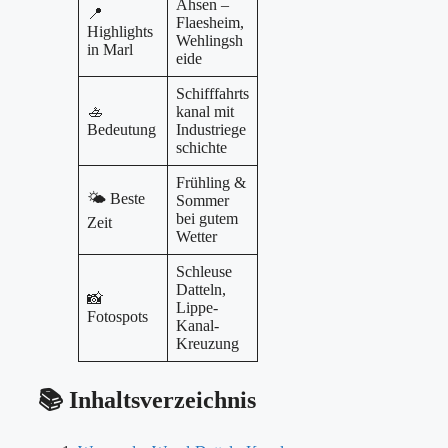
Ahsen –
📍
Flaesheim,
Highlights
Wehlingsh
in Marl
eide
Schifffahrts
🚣️
kanal mit
Bedeutung
Industriege
schichte
Frühling &
🌤️ Beste
Sommer
bei gutem
Zeit
Wetter
Schleuse
Datteln,
📸
Lippe-
Fotospots
Kanal-
Kreuzung
📚 Inhaltsverzeichnis