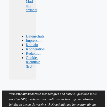
Marl
neu
erfindet
Datenschutz
Impressum
Kontakt
Kooperation
Redaktion
Cookie-
Richtlinie
(EU)
*Ich setze auf modernste Technologien und nutze KI-gestützte Tools
wie ChatGPT, um Ihnen stets qualitativ hochwertige und aktuelle
Inhalte zu bieten. So vereine ich Kreativität und Innovation für ein