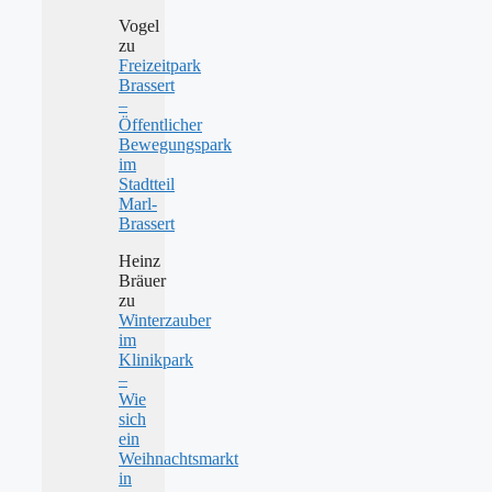
Vogel
zu
Freizeitpark
Brassert
–
Öffentlicher
Bewegungspark
im
Stadtteil
Marl-
Brassert
Heinz
Bräuer
zu
Winterzauber
im
Klinikpark
–
Wie
sich
ein
Weihnachtsmarkt
in