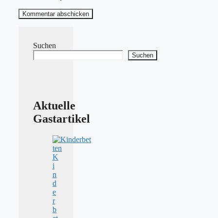
Suchen
Suchen
Aktuelle
Gastartikel
K
i
n
d
e
r
b