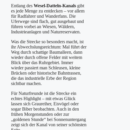
Entlang des
Wesel-Datteln-Kanals
gibt
es jede Menge zu entdecken – vor allem
für Radfahrer und Wanderfans. Die
Uferwege sind flach, gut ausgebaut und
führen vorbei an Wiesen, Wäldern,
Industrieanlagen und Naturreservaten.
Was die Strecke so besonders macht, ist
ihr Abwechslungsreichtum: Mal führt der
Weg durch schattige Baumalleen, dann
wieder durch offene Felder mit weitem
Blick über das Ruhrgebiet. Immer
wieder passiert man Schleusen, kleine
Brücken oder historische Bahntrassen,
die das industrielle Erbe der Region
sichtbar machen.
Für Naturfreunde ist die Strecke ein
echtes Highlight – mit etwas Glück
lassen sich Graureiher, Eisvögel oder
sogar Biber beobachten. Auch in den
frühen Morgenstunden oder zur
„goldenen Stunde“ bei Sonnenuntergang
zeigt sich der Kanal von seiner schönsten
Seite.