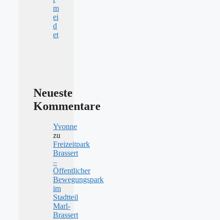
m
ei
d
et
Neueste
Kommentare
Yvonne
zu
Freizeitpark
Brassert
–
Öffentlicher
Bewegungspark
im
Stadtteil
Marl-
Brassert