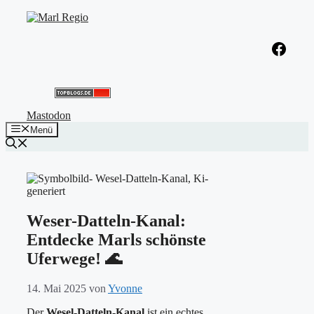
Zum
Inhalt
springen
Facebook
Mastodon
Menü
Weser-Datteln-Kanal:
Entdecke Marls schönste
Uferwege! 🌊
14. Mai 2025
von
Yvonne
Der
Wesel-Datteln-Kanal
ist ein echtes