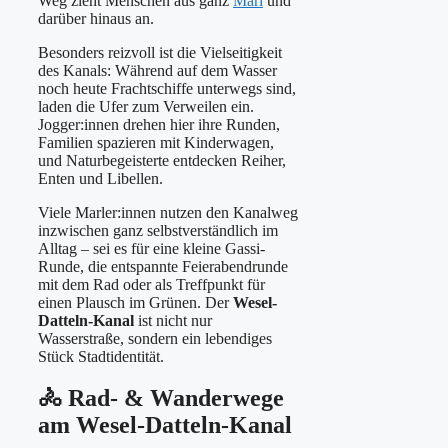
Weg zieht Menschen aus ganz
Marl
und
darüber hinaus an.
Besonders reizvoll ist die Vielseitigkeit
des Kanals: Während auf dem Wasser
noch heute Frachtschiffe unterwegs sind,
laden die Ufer zum Verweilen ein.
Jogger:innen drehen hier ihre Runden,
Familien spazieren mit Kinderwagen,
und Naturbegeisterte entdecken Reiher,
Enten und Libellen.
Viele Marler:innen nutzen den Kanalweg
inzwischen ganz selbstverständlich im
Alltag – sei es für eine kleine Gassi-
Runde, die entspannte Feierabendrunde
mit dem Rad oder als Treffpunkt für
einen Plausch im Grünen. Der
Wesel-
Datteln-Kanal
ist nicht nur
Wasserstraße, sondern ein lebendiges
Stück Stadtidentität.
🚴 Rad- & Wanderwege
am Wesel-Datteln-Kanal