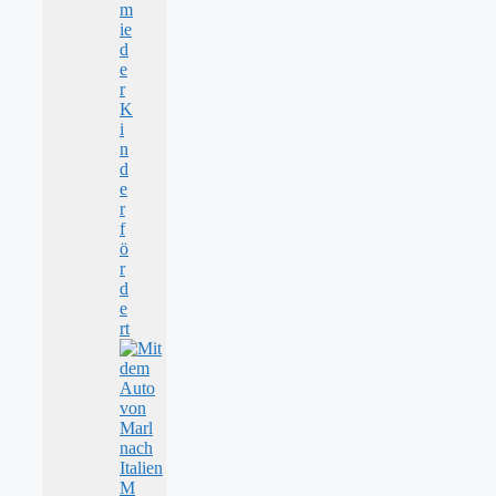
m
ie
d
e
r
K
i
n
d
e
r
f
ö
r
d
e
rt
M