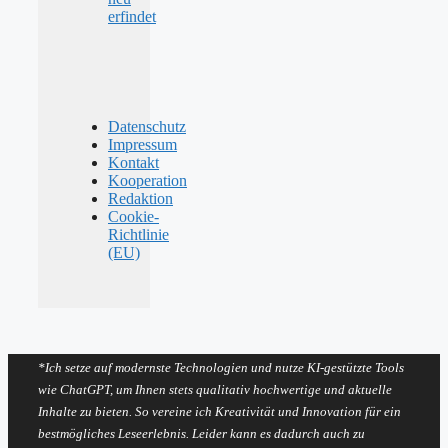
erfindet
Datenschutz
Impressum
Kontakt
Kooperation
Redaktion
Cookie-
Richtlinie
(EU)
*Ich setze auf modernste Technologien und nutze KI-gestützte Tools
wie ChatGPT, um Ihnen stets qualitativ hochwertige und aktuelle
Inhalte zu bieten. So vereine ich Kreativität und Innovation für ein
bestmögliches Leseerlebnis. Leider kann es dadurch auch zu