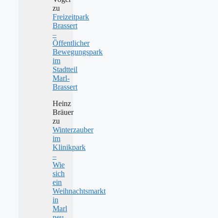
zu
Freizeitpark
Brassert
–
Öffentlicher
Bewegungspark
im
Stadtteil
Marl-
Brassert
Heinz
Bräuer
zu
Winterzauber
im
Klinikpark
–
Wie
sich
ein
Weihnachtsmarkt
in
Marl
neu