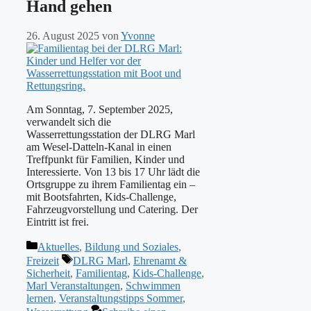
Hand gehen
26. August 2025
von
Yvonne
Am Sonntag, 7. September 2025,
verwandelt sich die
Wasserrettungsstation der DLRG Marl
am Wesel-Datteln-Kanal in einen
Treffpunkt für Familien, Kinder und
Interessierte. Von 13 bis 17 Uhr lädt die
Ortsgruppe zu ihrem Familientag ein –
mit Bootsfahrten, Kids-Challenge,
Fahrzeugvorstellung und Catering. Der
Eintritt ist frei.
Kategorien
Aktuelles
,
Bildung und Soziales
,
Schlagwörter
Freizeit
DLRG Marl
,
Ehrenamt &
Sicherheit
,
Familientag
,
Kids-Challenge
,
Marl Veranstaltungen
,
Schwimmen
lernen
,
Veranstaltungstipps Sommer
,