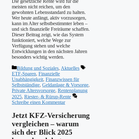
Die gesetzliche Rente wird für die
meisten nicht reichen, um den
gewohnten Lebensstandard zu halten.
Wer heute anfängt, aktiv vorzusorgen,
kann im Alter selbstbestimmter leben –
und sich finanzielle Freiräume schaffen.
Dieser Beitrag zeigt, wie das System
funktioniert, welche Wege zur
Verfügung stehen und welche
Entwicklungen in den nächsten Jahren
besonders wichtig werden.
Kategorien
Schlagwörter
Bildung und Soziales
,
Aktuelles
ETF-Sparen
,
Finanzielle
Unabhängigkeit
,
Finanzwissen für
Selbstständige
,
Geldanlage & Vorsorge
,
Private Altersvorsorge
,
Rentenplanung
2025
,
Riester- & Rürup-Rente
Schreibe einen Kommentar
Jetzt KFZ-Versicherung
vergleichen – warum
sich der Blick 2025