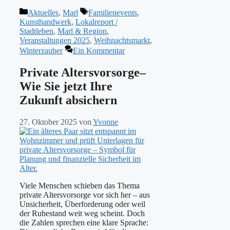
Kategorien
Schlagwörter
Aktuelles
,
Marl
Familienevents
,
Kunsthandwerk
,
Lokalreport /
Stadtleben
,
Marl & Region
,
Veranstaltungen 2025
,
Weihnachtsmarkt
,
Winterzauber
Ein Kommentar
Private Altersvorsorge–
Wie Sie jetzt Ihre
Zukunft absichern
27. Oktober 2025
von
Yvonne
Viele Menschen schieben das Thema
private Altersvorsorge vor sich her – aus
Unsicherheit, Überforderung oder weil
der Ruhestand weit weg scheint. Doch
die Zahlen sprechen eine klare Sprache: