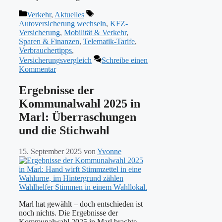
Kategorien
Schlagwörter
Verkehr
,
Aktuelles
Autoversicherung wechseln
,
KFZ-
Versicherung
,
Mobilität & Verkehr
,
Sparen & Finanzen
,
Telematik-Tarife
,
Verbrauchertipps
,
Versicherungsvergleich
Schreibe einen
Kommentar
Ergebnisse der
Kommunalwahl 2025 in
Marl: Überraschungen
und die Stichwahl
15. September 2025
von
Yvonne
Marl hat gewählt – doch entschieden ist
noch nichts. Die Ergebnisse der
Kommunalwahl 2025 in Marl brachte