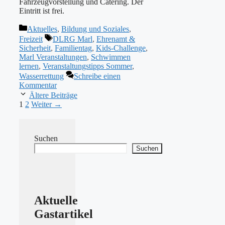
Fahrzeugvorstellung und Catering. Der
Eintritt ist frei.
Kategorien
Aktuelles
,
Bildung und Soziales
,
Schlagwörter
Freizeit
DLRG Marl
,
Ehrenamt &
Sicherheit
,
Familientag
,
Kids-Challenge
,
Marl Veranstaltungen
,
Schwimmen
lernen
,
Veranstaltungstipps Sommer
,
Wasserrettung
Schreibe einen
Kommentar
Ältere Beiträge
Seite
Seite
1
2
Weiter
→
Suchen
Suchen
Aktuelle
Gastartikel