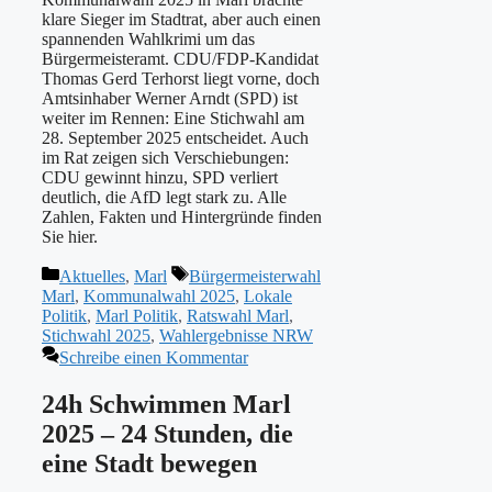
klare Sieger im Stadtrat, aber auch einen
spannenden Wahlkrimi um das
Bürgermeisteramt. CDU/FDP-Kandidat
Thomas Gerd Terhorst liegt vorne, doch
Amtsinhaber Werner Arndt (SPD) ist
weiter im Rennen: Eine Stichwahl am
28. September 2025 entscheidet. Auch
im Rat zeigen sich Verschiebungen:
CDU gewinnt hinzu, SPD verliert
deutlich, die AfD legt stark zu. Alle
Zahlen, Fakten und Hintergründe finden
Sie hier.
Kategorien
Schlagwörter
Aktuelles
,
Marl
Bürgermeisterwahl
Marl
,
Kommunalwahl 2025
,
Lokale
Politik
,
Marl Politik
,
Ratswahl Marl
,
Stichwahl 2025
,
Wahlergebnisse NRW
Schreibe einen Kommentar
24h Schwimmen Marl
2025 – 24 Stunden, die
eine Stadt bewegen