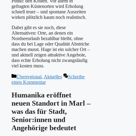
Punkt: den Kosten. Vor allem in
gefragten Küstenorten wird Erholung
schnell teuer – und spontane Auszeiten
wirken plötzlich kaum noch realistisch.
Dabei gibt es sie noch, diese
Alternativen: Orte, an denen ein
Nordseeurlaub bezahlbar bleibt, ohne
dass du bei Lage oder Qualität Abstriche
machen musst. Hage ist ein solcher Ort –
und aktuell zeigen attraktive Angebote,
dass echte Erholung nicht zwangsläufig
viel kosten muss.
Kategorien
Überregional
,
Aktuelles
Schreibe
einen Kommentar
Humanika eröffnet
neuen Standort in Marl –
was das für Stadt,
Senior:innen und
Angehörige bedeutet