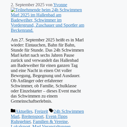
2. September 2025
von
Yvonne
Am 27. September 2025 heißt es in Marl
wieder: Eintauchen, Bahn für Bahn,
Stunde für Stunde. Das 24h Schwimmen
Marl kehrt nach sechs Jahren Pause
zurück und verwandelt das Hallenbad
am Badeweiher für einen ganzen Tag
und eine Nacht in einen Ort voller
Bewegung, Begegnung und Ausdauer.
Ob Anfänger oder erfahrener
Schwimmer, ob Familie, Schulklasse
oder Einzelstarter – dieses Event macht
das Schwimmen zu einem
Gemeinschaftserlebnis.
Kategorien
Schlagwörter
Aktuelles
,
Freizeit
24h Schwimmen
Marl
,
Breitensport
,
Event-Tipps
Ruhrgebiet
,
Familien & Vereine
,
Lokalsport
,
Marl Veranstaltungen
,