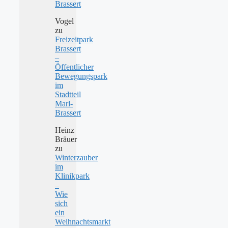
Brassert
Vogel
zu
Freizeitpark
Brassert
–
Öffentlicher
Bewegungspark
im
Stadtteil
Marl-
Brassert
Heinz
Bräuer
zu
Winterzauber
im
Klinikpark
–
Wie
sich
ein
Weihnachtsmarkt