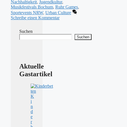
Nachhaltigkeit
,
Jugendkultur
,
Musikfestivals Bochum
,
Ruhr Games
,
Sportevents NRW
,
Urban Culture
Schreibe einen Kommentar
Suchen
Suchen
Aktuelle
Gastartikel
K
i
n
d
e
r
b