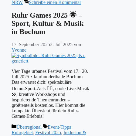
NRW
Schreibe einen Kommentar
Ruhr Games 2025 🌟 –
Sport, Kultur & Musik
in Bochum
17. September 2025
2. Juli 2025
von
Yvonne
Vier Tage urbanes Festival vom 17.–20.
Juli 2025 • Jahrhunderthalle Bochum
Das erwartet dich: spektakuläre
Demo‑Sport‑Acts 🚴‍♂️, coole Live‑Musik
🎤, kreative Workshops und
inspirierende Themenrunden –
größtenteils kostenlos. Hier kommt die
kompakte Übersicht für dein Ruhr-
Games-Erlebnis!
Kategorien
Schlagwörter
Überregional
Event-Tipps
Ruhrgebiet
,
Festival 2025
,
Inklusion &