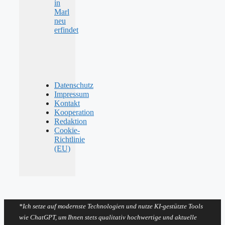
in
Marl
neu
erfindet
Datenschutz
Impressum
Kontakt
Kooperation
Redaktion
Cookie-
Richtlinie
(EU)
*Ich setze auf modernste Technologien und nutze KI-gestützte Tools
wie ChatGPT, um Ihnen stets qualitativ hochwertige und aktuelle