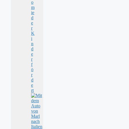
o
m
ie
d
e
r
K
i
n
d
e
r
f
ö
r
d
e
rt