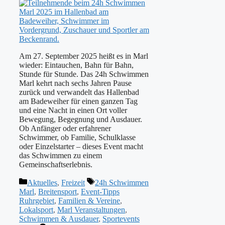
Am 27. September 2025 heißt es in Marl
wieder: Eintauchen, Bahn für Bahn,
Stunde für Stunde. Das 24h Schwimmen
Marl kehrt nach sechs Jahren Pause
zurück und verwandelt das Hallenbad
am Badeweiher für einen ganzen Tag
und eine Nacht in einen Ort voller
Bewegung, Begegnung und Ausdauer.
Ob Anfänger oder erfahrener
Schwimmer, ob Familie, Schulklasse
oder Einzelstarter – dieses Event macht
das Schwimmen zu einem
Gemeinschaftserlebnis.
Kategorien
Schlagwörter
Aktuelles
,
Freizeit
24h Schwimmen
Marl
,
Breitensport
,
Event-Tipps
Ruhrgebiet
,
Familien & Vereine
,
Lokalsport
,
Marl Veranstaltungen
,
Schwimmen & Ausdauer
,
Sportevents